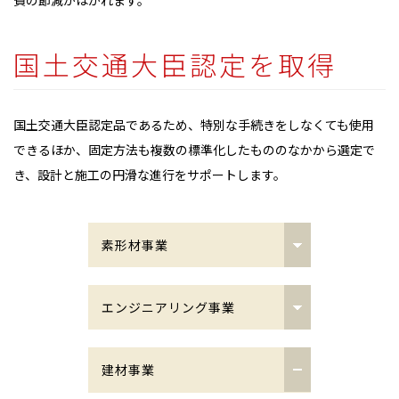
国土交通大臣認定を取得
国土交通大臣認定品であるため、特別な手続きをしなくても使用
できるほか、固定方法も複数の標準化したもののなかから選定で
き、設計と施工の円滑な進行をサポートします。
素形材事業
低熱膨張材 LEX（レックス）
エンジニアリング事業
宇宙・防衛
鋼製支承
建材事業
半導体・液晶
ピボット支承（PV）・ピボット