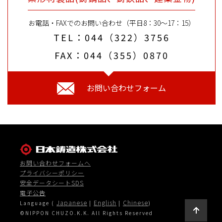
S）・寒冷地対応免震ゴム支承
（THD）
スクリーン、Gフレーム、プラグ
お電話・FAXでのお問い合わせ（平日8：30〜17：15）
TEL：044（322）3756
水平反力分散ゴム支承（NR）
鋳造機械
FAX：044（355）0870
ディスク型高面圧ゴム支承
ロータリーリクレーマ、ハイブ
（DRB）
リッドサンドマスター
お問い合わせフォーム
伸縮装置
マイティバー(MB)
マウラースイベル・ジョイント
マイティバー（MB）
マウラージョイント
油圧部品
お問い合わせフォームへ
ダンパー
プライバシーポリシー
スーパーダクタイル
安全データシートSDS
電子公告
レンズ型せん断パネルダンパー
素形材その他
Japanese
English
Chinese
Language (
（LSD）
|
|
)
©NIPPON CHUZO.K.K. All Rights Reserved