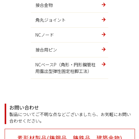
接合金物
ローラー支承（PVHR）
建機
角丸ジョイント
ピン支承（PN）・ピンローラー
超大型油圧ショベル部品
支承（PNHR）
NCノード
エネルギー関連
密閉ゴム支承板支承（BP・B)
接合用ピン
車室
高力黄銅支承板支承（BP・A）
NCベースP（角形・円形鋼管柱
用露出型弾性固定柱脚工法）
ゴミ焼却
線支承（LB）
火格子
水平支承
プレス機械
ゴム支承
お問い合わせ
製品についてご不明な点などございましたら、お気軽にお問い
プレス機械
機能分離型支承
合わせください。
超高減衰免震ゴム支承（HDR-
製鉄関連
素形材製品(鋳鋼品、鋳鉄品、建築金物)