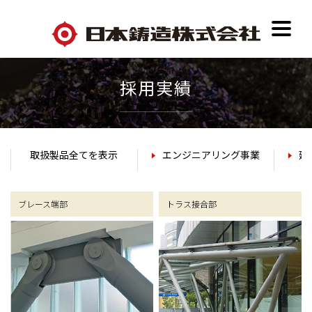
採用実績
取扱製品全てを表示
エンジニアリング事業
建
ブレース端部
トラス接合部