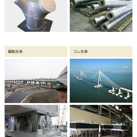
鋼製支承
ゴム支承