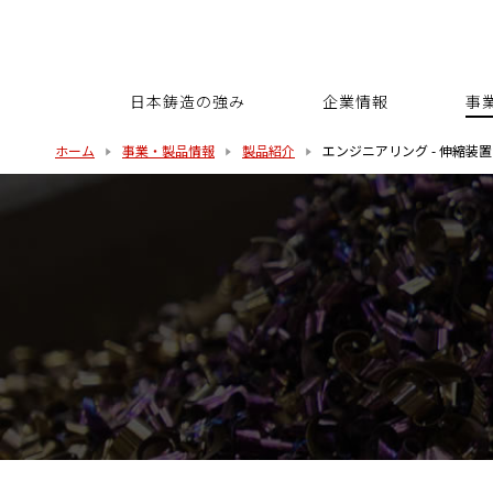
日本鋳造の強み
企業情報
事
ホーム
事業・製品情報
製品紹介
エンジニアリング - 伸縮装