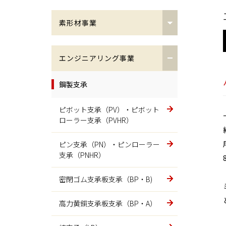
素形材事業
低熱膨張材 LEX（レックス）
エンジニアリング事業
宇宙・防衛
鋼製支承
半導体・液晶
ピボット支承（PV）・ピボット
ローラー支承（PVHR）
建機
ピン支承（PN）・ピンローラー
超大型油圧ショベル部品
支承（PNHR）
エネルギー関連
密閉ゴム支承板支承（BP・B)
車室
高力黄銅支承板支承（BP・A）