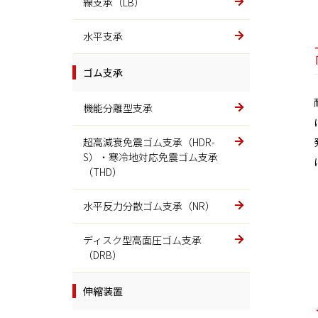
ゴミ焼却
線支承（LB）
火格子
水平支承
プレス機械
ゴム支承
プレス機械
機能分離型支承
超高減衰免震ゴム支承（HDR-
製鉄関連
S）・寒冷地対応免震ゴム支承
（THD）
スクリーン、Gフレーム、プラグ
水平反力分散ゴム支承（NR）
鋳造機械
ディスク型高面圧ゴム支承
ロータリーリクレーマ、ハイブ
（DRB）
リッドサンドマスター
伸縮装置
マイティバー(MB)