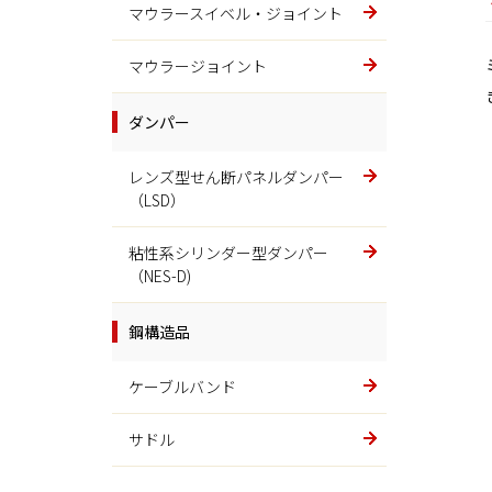
マウラースイベル・ジョイント
マイティバー（MB）
マウラージョイント
油圧部品
ダンパー
スーパーダクタイル
レンズ型せん断パネルダンパー
素形材その他
（LSD）
金型
粘性系シリンダー型ダンパー
（NES-D)
ステンレス
鋼構造品
ギヤ
ケーブルバンド
サドル