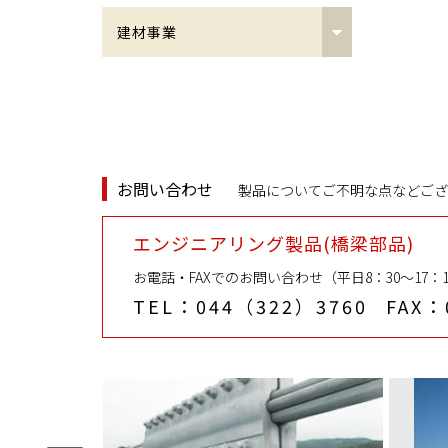
建材事業
接合金物
角丸ジョイント
NCノード
お問い合わせ
製品についてご不明な点などござ
接合用ピン
エンジニアリング製品(橋梁部品)
NCベースP（角形・円形鋼管柱
お電話・FAXでのお問い合わせ（平日8：30〜17：1
用露出型弾性固定柱脚工法）
TEL：044（322）3760
FAX：