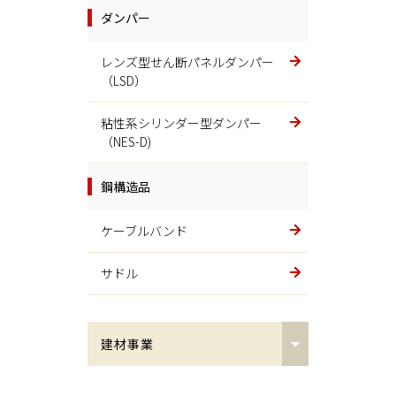
ダンパー
スーパーダクタイル
レンズ型せん断パネルダンパー
素形材その他
（LSD）
金型
粘性系シリンダー型ダンパー
（NES-D)
ステンレス
鋼構造品
ギヤ
ケーブルバンド
サドル
建材事業
接合金物