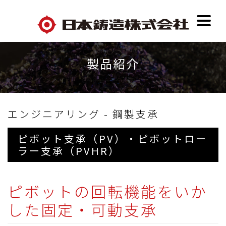
製品紹介
エンジニアリング - 鋼製支承
ピボット支承（PV）・ピボットロー
ラー支承（PVHR）
ピボットの回転機能をいか
した固定・可動支承