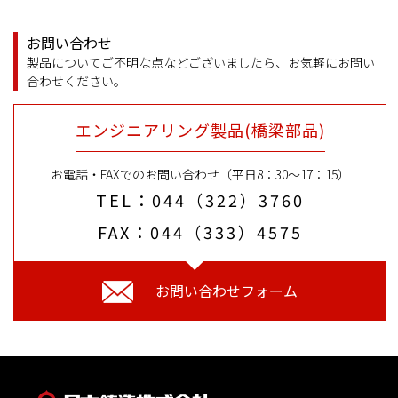
角丸ジョイント
お問い合わせ
製品についてご不明な点などございましたら、お気軽にお問い
NCノード
合わせください。
接合用ピン
エンジニアリング製品(橋梁部品)
NCベースP（角形・円形鋼管柱
お電話・FAXでのお問い合わせ（平日8：30〜17：15）
用露出型弾性固定柱脚工法）
TEL：044（322）3760
FAX：044（333）4575
お問い合わせフォーム