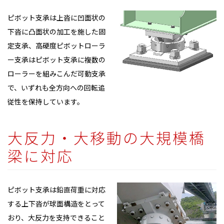
ピボット支承は上沓に凹面状の
下沓に凸面状の加工を施した固
定支承、高硬度ピボットローラ
ー支承はピボット支承に複数の
ローラーを組みこんだ可動支承
で、いずれも全方向への回転追
従性を保持しています。
大反力・大移動の大規模橋
梁に対応
ピボット支承は鉛直荷重に対応
する上下沓が球面構造をとって
おり、大反力を支持できること