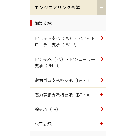
低熱膨張材 LEX（レックス）
エンジニアリング事業
宇宙・防衛
鋼製支承
半導体・液晶
ピボット支承（PV）・ピボット
ローラー支承（PVHR）
建機
ピン支承（PN）・ピンローラー
超大型油圧ショベル部品
支承（PNHR）
エネルギー関連
密閉ゴム支承板支承（BP・B)
車室
高力黄銅支承板支承（BP・A）
ゴミ焼却
線支承（LB）
火格子
水平支承