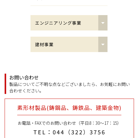
エンジニアリング事業
鋼製支承
建材事業
ピボット支承（PV）・ピボット
接合金物
ローラー支承（PVHR）
角丸ジョイント
ピン支承（PN）・ピンローラー
お問い合わせ
支承（PNHR）
製品についてご不明な点などございましたら、お気軽にお問い
NCノード
合わせください。
密閉ゴム支承板支承（BP・B)
接合用ピン
素形材製品(鋳鋼品、鋳鉄品、建築金物)
高力黄銅支承板支承（BP・A）
NCベースP（角形・円形鋼管柱
お電話・FAXでのお問い合わせ（平日8：30〜17：15）
用露出型弾性固定柱脚工法）
線支承（LB）
TEL：044（322）3756