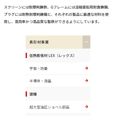
スクリーンには耐摩耗鋳鉄、Gフレームには溶融亜鉛用耐食鋳鋼、
プラグには耐熱耐摩耗鋳鋼と、それぞれの製品に最適な材料を使
用し、高効率かつ高品質な製鉄ができるようにしています。
素形材事業
低熱膨張材 LEX（レックス）
宇宙・防衛
半導体・液晶
建機
超大型油圧ショベル部品