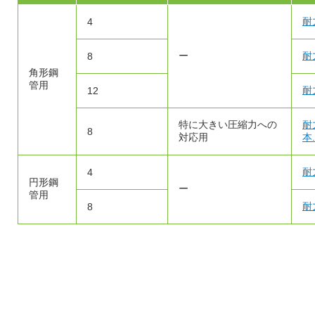
耐
4
ー
耐
8
角形鋼
管用
耐
12
特に大きい圧縮力への
耐
8
対応用
本.
耐
4
円形鋼
ー
管用
耐
8