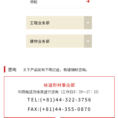
齿轮
工程业务部
铸钢桥支座
建材业务部
枢轴式支座（PV）及枢轴滚式支
建筑接头及景观部
座（PVHR）
销栓式支座（PN）及销栓滚式支
连接接头
咨询
关于产品如有不明之处，敬请随时咨询。
座（PNHR）
圆角接头
铸造形材事业部
密封橡胶支座板式支座（BP・B)
利用电话及传真进行咨询（工作日8：30～17：15）
NC基板
TEL:(+81)44-322-3756
高强度黄铜支座板式支座（BP・
A）
连接用销栓
FAX:(+81)44-355-0870
条式支座（LB）