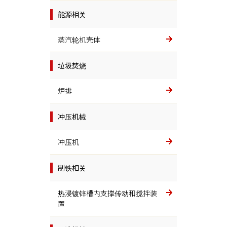
能源相关
蒸汽轮机壳体
垃圾焚烧
炉排
冲压机械
冲压机
制铁相关
热浸镀锌槽内支撑传动和搅拌装
置