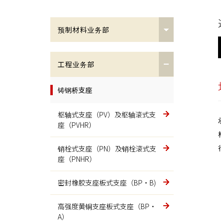
预制材料业务部
低热膨胀材料LEX
工程业务部
宇宙及防卫
铸钢桥支座
半导体及液晶
枢轴式支座（PV）及枢轴滚式支
座（PVHR）
建设机械
销栓式支座（PN）及销栓滚式支
超大型液压挖掘机部件
座（PNHR）
能源相关
密封橡胶支座板式支座（BP・B)
蒸汽轮机壳体
高强度黄铜支座板式支座（BP・
A）