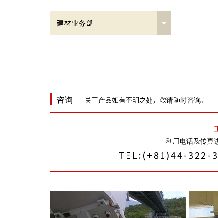
建材业务部
建筑接头及景观部
连接接头
圆角接头
咨询
关于产品如有不明之处，敬请随时咨询。
NC基板
利用电话及传真进
连接用销栓
TEL:(+81)44-322-
建材事业部
NC基板P（方形及圆形钢管柱用
露出型弹性固定柱脚施工方法）