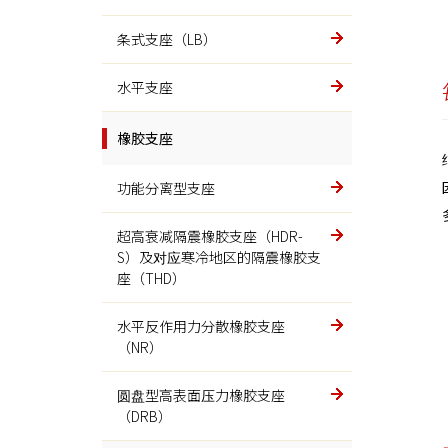
垃圾焚烧
条式支座（LB）
炉排
水平支座
冲压机械
橡胶支座
冲压机
功能分离型支座
制铁相关
超高衰减隔震橡胶支座（HDR-
S）及对应寒冷地区的隔震橡胶支
热浸镀锌槽内支撑传动和搅拌装
座（THD）
置
水平反作用力分散橡胶支座
铸造机械
（NR）
树脂砂再生机
圆盘型高表面压力橡胶支座
（DRB）
连铸棒