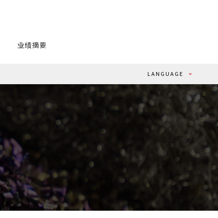
业绩摘要
LANGUAGE
- JAPANESE
- ENGLISH
- CHINESE