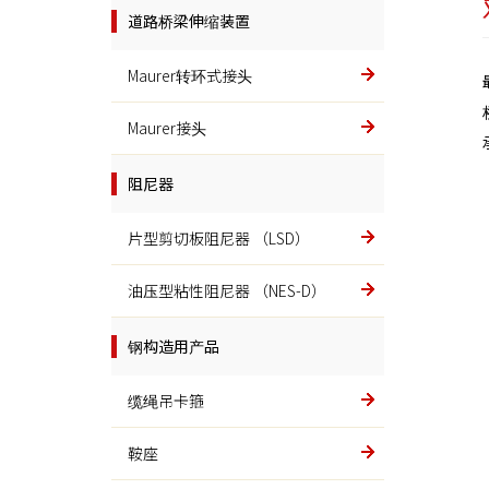
道路桥梁伸缩装置
连铸棒
Maurer转环式接头
液压部件
Maurer接头
超级球铁
阻尼器
铸造形材及其他
片型剪切板阻尼器 （LSD）
金属模具
油压型粘性阻尼器 （NES-D）
不锈钢
钢构造用产品
齿轮
缆绳吊卡箍
鞍座